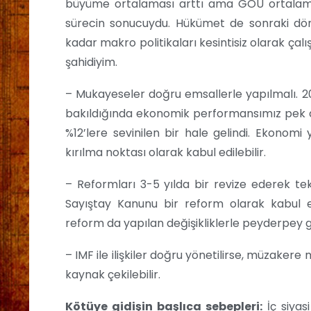
büyüme ortalaması arttı ama GOÜ ortalamas
sürecin sonucuydu. Hükümet de sonraki dön
kadar makro politikaları kesintisiz olarak çal
şahidiyim.
– Mukayeseler doğru emsallerle yapılmalı. 2
bakıldığında ekonomik performansımız pek de
%12’lere sevinilen bir hale gelindi. Ekonomi yö
kırılma noktası olarak kabul edilebilir.
– Reformları 3-5 yılda bir revize ederek t
Sayıştay Kanunu bir reform olarak kabul edi
reform da yapılan değişikliklerle peyderpey geri
– IMF ile ilişkiler doğru yönetilirse, müzakere
kaynak çekilebilir.
Kötüye gidişin başlıca sebepleri:
İç siyas