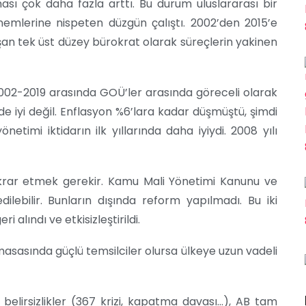
ı çok daha fazla arttı. Bu durum uluslararası bir
emlerine nispeten düzgün çalıştı. 2002’den 2015’e
ışan tek üst düzey bürokrat olarak süreçlerin yakinen
002-2019 arasında GOÜ’ler arasında göreceli olarak
 iyi değil. Enflasyon %6’lara kadar düşmüştü, şimdi
netimi iktidarın ilk yıllarında daha iyiydi. 2008 yılı
ekrar etmek gerekir. Kamu Mali Yönetimi Kanunu ve
lebilir. Bunların dışında reform yapılmadı. Bu iki
 alındı ve etkisizleştirildi.
 masasında güçlü temsilciler olursa ülkeye uzun vadeli
i belirsizlikler (367 krizi, kapatma davası…), AB tam