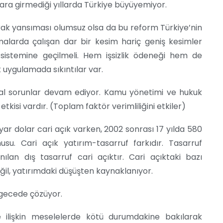
para girmediği yıllarda Türkiye büyüyemiyor.
rak yansıması olumsuz olsa da bu reform Türkiye’nin
rmalarda çalışan dar bir kesim hariç geniş kesimler
sistemine geçilmeli. Hem işsizlik ödeneği hem de
uygulamada sıkıntılar var.
ısal sorunlar devam ediyor. Kamu yönetimi ve hukuk
kisi vardır. (Toplam faktör verimliliğini etkiler)
yar dolar cari açık varken, 2002 sonrası 17 yılda 580
su. Cari açık yatırım-tasarruf farkıdır. Tasarruf
anılan dış tasarruf cari açıktır. Cari açıktaki bazı
ğil, yatırımdaki düşüşten kaynaklanıyor.
r gecede çözüyor.
e ilişkin meselelerde kötü durumdakine bakılarak