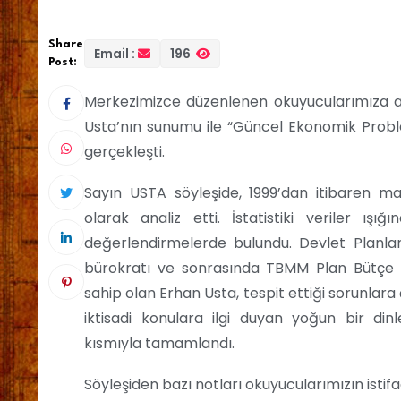
Share
Email :
196
Post:
Merkezimizce düzenlenen okuyucularımıza açık 
Usta’nın sunumu ile “Güncel Ekonomik Problem
gerçekleşti.
Sayın USTA söyleşide, 1999’dan itibaren ma
olarak analiz etti. İstatistiki veriler ış
değerlendirmelerde bulundu. Devlet Planla
bürokratı ve sonrasında TBMM Plan Bütçe K
sahip olan Erhan Usta, tespit ettiği sorunlar
iktisadi konulara ilgi duyan yoğun bir din
kısmıyla tamamlandı.
Söyleşiden bazı notları okuyucularımızın istif