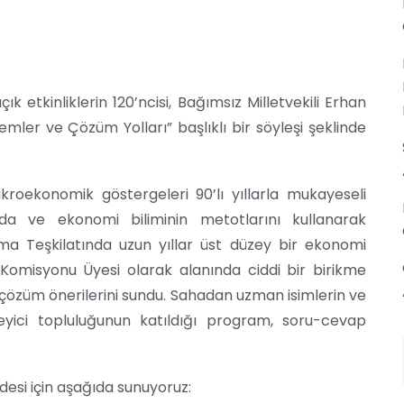
etkinliklerin 120’ncisi, Bağımsız Milletvekili Erhan
ler ve Çözüm Yolları” başlıklı bir söyleşi şeklinde
kroekonomik göstergeleri 90’lı yıllarla mukayeseli
ığında ve ekonomi biliminin metotlarını kullanarak
ma Teşkilatında uzun yıllar üst düzey bir ekonomi
omisyonu Üyesi olarak alanında ciddi bir birikme
a çözüm önerilerini sundu. Sahadan uzman isimlerin ve
leyici topluluğunun katıldığı program, soru-cevap
adesi için aşağıda sunuyoruz: