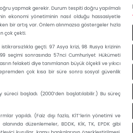
 doğru yapmak gerekir. Durum tespiti doğru yapılmalı
’nin ekonomi yönetiminin nasıl olduğu hassasiyetle
ken bir artış var. Önlem alınmazsa göstergeler hızla
n çok çekti.
istikrarsızlıkla geçti. 97 Asya krizi, 98 Rusya krizinin
i. 99 seçimi sonrasında 57nci Cumhuriyet Hükümeti
asrın felaketi diye tanımlanan büyük ölçekli ve yıkıcı
remden çok kısa bir süre sonra sosyal güvenlik
 süreci başladı. (2000’den başlatılabilir.) Bu süreç
ar yapıldı. (Faiz dışı fazla, KİT’lerin yönetimi ve
k alanında düzenlemeler, BDDK, KİK, TK, EPDK gibi
tleyici kurullar, kamu bankalarının özerkleştirilmesi,