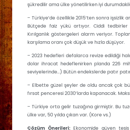
şükredilir ama ülke yönetilirken iyi durumdaki
– Türkiye’de özellikle 2015’ten sonra işsizlik 
Bütçede faiz yükü artıyor. Ciddi tedbirle
Kırılganlık göstergeleri alarm veriyor. Topla
karşılama oranı çok düşük ve hızla düşüyor.
– 2023 hedefleri defalarca revize edildiği ha
dolar ihracat hedeflenirken planda 226 mily
seviyelerinde…) Bütün endekslerde patır patır
– Elbette güzel şeyler de oldu ancak çok büy
fırsat penceresi 2030’larda kapanacak. Maksim
– Türkiye orta gelir tuzağına girmiştir. Bu tu
ülke var, 50 yılda çıkan var. (Kore vs.)
Çözüm Önerileri:
Ekonomide güven tesis e