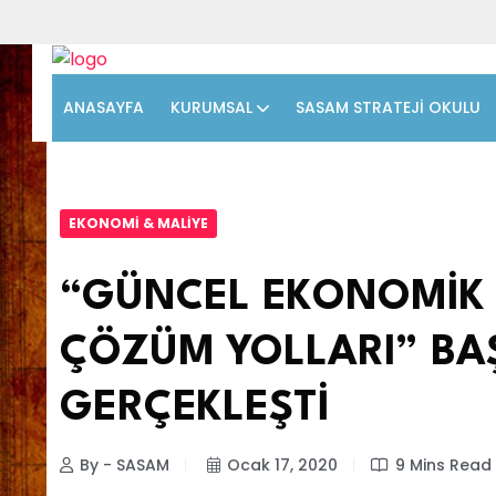
ANASAYFA
KURUMSAL
SASAM STRATEJİ OKULU
EKONOMI & MALIYE
“GÜNCEL EKONOMİK 
ÇÖZÜM YOLLARI” BAŞ
GERÇEKLEŞTİ
By - SASAM
Ocak 17, 2020
9 Mins Read