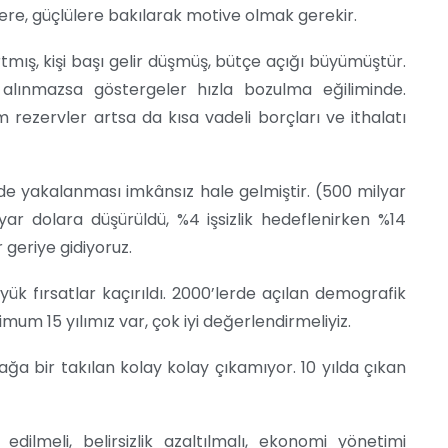
lere, güçlülere bakılarak motive olmak gerekir.
artmış, kişi başı gelir düşmüş, bütçe açığı büyümüştür.
r alınmazsa göstergeler hızla bozulma eğiliminde.
m rezervler artsa da kısa vadeli borçları ve ithalatı
lde yakalanması imkânsız hale gelmiştir. (500 milyar
ar dolara düşürüldü, %4 işsizlik hedeflenirken %14
 geriye gidiyoruz.
ük fırsatlar kaçırıldı. 2000’lerde açılan demografik
um 15 yılımız var, çok iyi değerlendirmeliyiz.
zağa bir takılan kolay kolay çıkamıyor. 10 yılda çıkan
dilmeli, belirsizlik azaltılmalı, ekonomi yönetimi