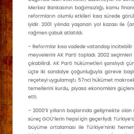
Merkez Bankasının bağımsızlığı, kamu fina
reformların olumlu etkileri kısa sürede görü
iyidir. 2001 yılında yaşanan yol kazası ile (
rağmen çabuk atlatıldı.
– Reformlar kısa vadede vatandaşı incitebilir
meyvelerini AK Parti topladı. 2002 seçimleri
çıkabilirdi. AK Parti hükümetleri şanslıydı çü
üçte iki sandalye çoğunluğuyla göreve başl
reçeteyi uygulamıştı. 57nci hükümet makroeko
temellerini kurdu, piyasa ekonomisini güçlen
etti.
– 2000’li yılların başlarında gelişmekte olan 
süreç GOÜ’lerin hepsi için geçerliydi. Türkiye’
büyüme ortalaması ile Türkiye’ninki heme