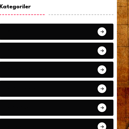
Kategoriler
ABD
Afrika
Afyonkarahisar
Alıntı Yazılar
Almanya
Arnavutluk