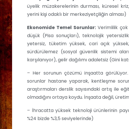
üyelik müzakerelerinin durması, küresel kriz
yerini kişi odaklı bir merkeziyetçiliğin alması)
Ekonomide Temel Sorunlar:
Verimlilik çok
düşük (Pisa sonuçları), teknolojik yetersizl
yetersiz, tüketim yüksek, cari açık yükse
sürdürülemez (sosyal güvenlik sistemi alar
karşılanıyor), gelir dağılımı adaletsiz (Gini 
– Her sorunun çözümü inşaatta görülüyor. 
sorunlar hastane yaparak, kentleşme sorun
araştırmaları derslik sayısındaki artış ile e
olmadığını ortaya koydu. İnşaata değil, üreti
– İhracatta yüksek teknoloji ürünlerinin p
%24 bizde %3,5 seviyelerinde)