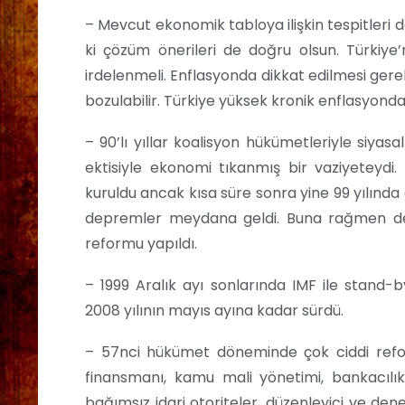
– Mevcut ekonomik tabloya ilişkin tespitleri
ki çözüm önerileri de doğru olsun. Türkiye
irdelenmeli. Enflasyonda dikkat edilmesi gere
bozulabilir. Türkiye yüksek kronik enflasyonda
– 90’lı yıllar koalisyon hükümetleriyle siyasal 
ektisiyle ekonomi tıkanmış bir vaziyeteyd
kuruldu ancak kısa süre sonra yine 99 yılında 
depremler meydana geldi. Buna rağmen dep
reformu yapıldı.
– 1999 Aralık ayı sonlarında IMF ile stand-by
2008 yılının mayıs ayına kadar sürdü.
– 57nci hükümet döneminde çok ciddi reforml
finansmanı, kamu mali yönetimi, bankacılı
bağımsız idari otoriteler, düzenleyici ve dene