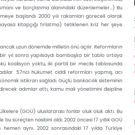
nsmanı ve borçlanma alanındaki düzenlemeler…) Bu
lmeye başlandı. 2000 yılı rakamları göreceli olarak
anayasa kitapçığı fırlatma) tetiklenen kriz her şeye
 ancak uzun dönemde milletin önü açılır. Reformların
 bir yıl sonra yapılsaydı bambaşka bir tablo ortaya
nkü koalisyon yoktu, iki partili bir meclis tablosunda
adılar. 57nci hükümet ciddi reformları yapmış, acı
nomik istikrarı sağladı. Güçlü bankacılık sisteminin
direcek adımlar attı, kamu mali yönetimini disipline
ülkelere (GOÜ) uluslararası fonlar oluk oluk aktı. Bu
de bu süreçten nasibini aldı. 2002 öncesi 17 yıllık GOÜ
n hemen aynı. 2002 sonrasındaki 17 yılda Türkiye