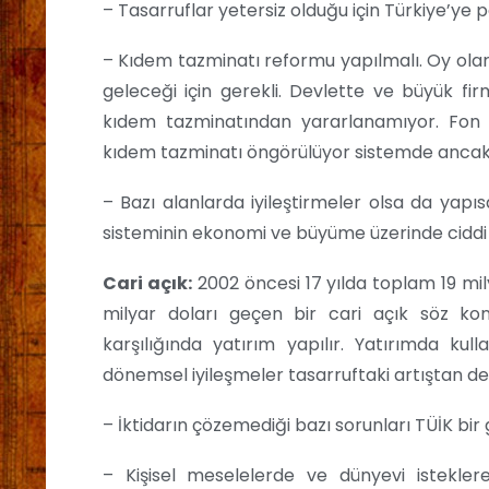
– Tasarruflar yetersiz olduğu için Türkiye’ye 
– Kıdem tazminatı reformu yapılmalı. Oy ola
geleceği için gerekli. Devlette ve büyük fi
kıdem tazminatından yararlanamıyor. Fon 
kıdem tazminatı öngörülüyor sistemde ancak 
– Bazı alanlarda iyileştirmeler olsa da yap
sisteminin ekonomi ve büyüme üzerinde ciddi et
Cari açık:
2002 öncesi 17 yılda toplam 19 mil
milyar doları geçen bir cari açık söz konu
karşılığında yatırım yapılır. Yatırımda kull
dönemsel iyileşmeler tasarruftaki artıştan de
– İktidarın çözemediği bazı sorunları TÜİK bi
– Kişisel meselelerde ve dünyevi istekler