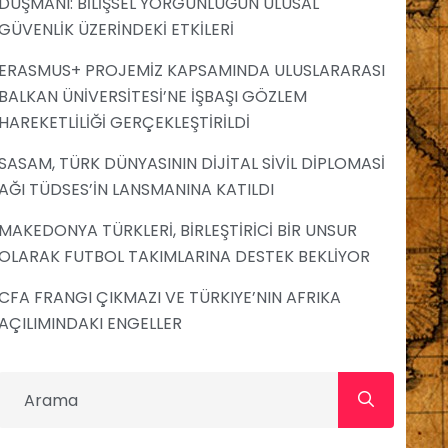
DÜŞMANI: BİLİŞSEL YORGUNLUĞUN ULUSAL
GÜVENLİK ÜZERİNDEKİ ETKİLERİ
ERASMUS+ PROJEMİZ KAPSAMINDA ULUSLARARASI
BALKAN ÜNİVERSİTESİ’NE İŞBAŞI GÖZLEM
HAREKETLİLİĞİ GERÇEKLEŞTİRİLDİ
SASAM, TÜRK DÜNYASININ DİJİTAL SİVİL DİPLOMASİ
AĞI TÜDSES’İN LANSMANINA KATILDI
MAKEDONYA TÜRKLERİ, BİRLEŞTİRİCİ BİR UNSUR
OLARAK FUTBOL TAKIMLARINA DESTEK BEKLİYOR
CFA FRANGI ÇIKMAZI VE TÜRKIYE’NIN AFRIKA
AÇILIMINDAKI ENGELLER