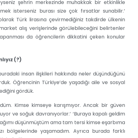
deyseniz şehrin merkezinde muhakkak bir etkinlikle
mek isterseniz burası size çok fırsatlar sunabilir.’
larak Türk lirasına çevirmediğiniz takdirde ülkenin
rket alış verişlerinde görülebileceğini belirtenler
kapanması da öğrencilerin dikkatini çeken konular
lıyız (?)
buradaki insan ilişkileri hakkında neler düşündüğünü
orduk. Öğrencinin Türkiye’de yaşadığı aile ve sosyal
lediğini gördük.
gördüm. Kimse kimseye karışmıyor. Ancak bir güven
uyor ve soğuk davranıyorlar.’ ‘Buraya kapalı geldim
nacağımı düşünmüştüm ama tam tersi kimse eşarbıma
zı bölgelerinde yaşamadım. Ayrıca burada farklı