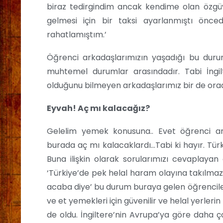
biraz tedirgindim ancak kendime olan özg
gelmesi için bir taksi ayarlanmıştı önc
rahatlamıştım.’
Öğrenci arkadaşlarımızın yaşadığı bu duru
muhtemel durumlar arasındadır. Tabi İngilt
olduğunu bilmeyen arkadaşlarımız bir de orad
Eyvah! Aç mı kalacağız?
Gelelim yemek konusuna.. Evet öğrenci arka
burada aç mı kalacaklardı…Tabi ki hayır. T
Buna ilişkin olarak sorularımızı cevaplayan
‘Türkiye’de pek helal haram olayına takılma
acaba diye’ bu durum buraya gelen öğrencile
ve et yemekleri için güvenilir ve helal yerler
de oldu. İngiltere’nin Avrupa’ya göre daha ç