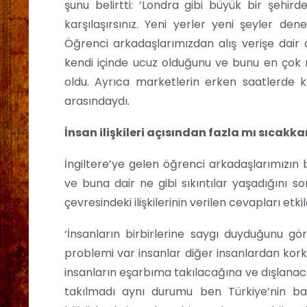
şunu belirtti: ‘Londra gibi büyük bir şehir
karşılaşırsınız. Yeni yerler yeni şeyler dene
Öğrenci arkadaşlarımızdan alış verişe dair o
kendi içinde ucuz olduğunu ve bunu en çok ma
oldu. Ayrıca marketlerin erken saatlerde 
arasındaydı.
İnsan ilişkileri açısından fazla mı sıcakkan
İngiltere’ye gelen öğrenci arkadaşlarımızın 
ve buna dair ne gibi sıkıntılar yaşadığını s
çevresindeki ilişkilerinin verilen cevapları etki
‘İnsanların birbirlerine saygı duyduğunu 
problemi var insanlar diğer insanlardan kork
insanların eşarbıma takılacağına ve dışla
takılmadı aynı durumu ben Türkiye’nin ba