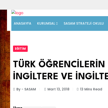
ANASAYFA
KURUMSAL
SASAM STRATEJİ OKULU
EĞITIM
TÜRK ÖĞRENCİLERİ
İNGİLTERE VE İNGİLT
By - SASAM
Mart 13, 2018
13 Mins Read
Share