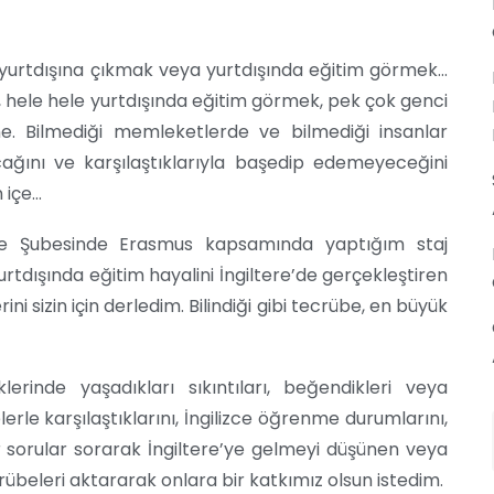
 yurtdışına çıkmak veya yurtdışında eğitim görmek…
 hele hele yurtdışında eğitim görmek, pek çok genci
e. Bilmediği memleketlerde ve bilmediği insanlar
cağını ve karşılaştıklarıyla başedip edemeyeceğini
 içe…
e Şubesinde Erasmus kapsamında yaptığım staj
rtdışında eğitim hayalini İngiltere’de gerçekleştiren
ni sizin için derledim. Bilindiği gibi tecrübe, en büyük
erinde yaşadıkları sıkıntıları, beğendikleri veya
rle karşılaştıklarını, İngilizce öğrenme durumlarını,
ir sorular sorarak İngiltere’ye gelmeyi düşünen veya
übeleri aktararak onlara bir katkımız olsun istedim.