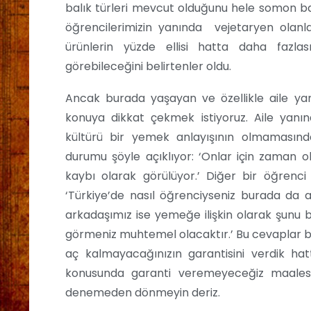
balık türleri mevcut olduğunu hele somon ba
öğrencilerimizin yanında vejetaryen olanla
ürünlerin yüzde ellisi hatta daha fazlas
görebileceğini belirtenler oldu.
Ancak burada yaşayan ve özellikle aile yan
konuya dikkat çekmek istiyoruz. Aile yan
kültürü bir yemek anlayışının olmamasınd
durumu şöyle açıklıyor: ‘Onlar için zama
kaybı olarak görülüyor.’ Diğer bir öğrenc
‘Türkiye’de nasıl öğrenciyseniz burada da a
arkadaşımız ise yemeğe ilişkin olarak şunu b
görmeniz muhtemel olacaktır.’ Bu cevaplar bu
aç kalmayacağınızın garantisini verdik ha
konusunda garanti veremeyeceğiz maalesef
denemeden dönmeyin deriz.