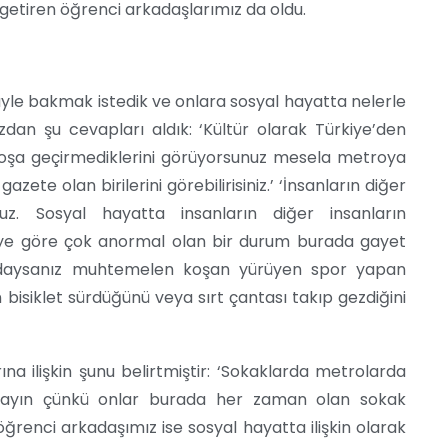
getiren öğrenci arkadaşlarımız da oldu.
üyle bakmak istedik ve onlara sosyal hayatta nelerle
zdan şu cevapları aldık: ‘Kültür olarak Türkiye’den
ı boşa geçirmediklerini görüyorsunuz mesela metroya
ete olan birilerini görebilirisiniz.’ ‘İnsanların diğer
nuz. Sosyal hayatta insanların diğer insanların
’ye göre çok anormal olan bir durum burada gayet
şardaysanız muhtemelen koşan yürüyen spor yapan
erin bisiklet sürdüğünü veya sırt çantası takıp gezdiğini
na ilişkin şunu belirtmiştir: ‘Sokaklarda metrolarda
mayın çünkü onlar burada her zaman olan sokak
öğrenci arkadaşımız ise sosyal hayatta ilişkin olarak