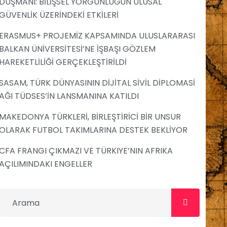
DÜŞMANI: BİLİŞSEL YORGUNLUĞUN ULUSAL
GÜVENLİK ÜZERİNDEKİ ETKİLERİ
ERASMUS+ PROJEMİZ KAPSAMINDA ULUSLARARASI
BALKAN ÜNİVERSİTESİ’NE İŞBAŞI GÖZLEM
HAREKETLİLİĞİ GERÇEKLEŞTİRİLDİ
SASAM, TÜRK DÜNYASININ DİJİTAL SİVİL DİPLOMASİ
AĞI TÜDSES’İN LANSMANINA KATILDI
MAKEDONYA TÜRKLERİ, BİRLEŞTİRİCİ BİR UNSUR
OLARAK FUTBOL TAKIMLARINA DESTEK BEKLİYOR
CFA FRANGI ÇIKMAZI VE TÜRKIYE’NIN AFRIKA
AÇILIMINDAKI ENGELLER