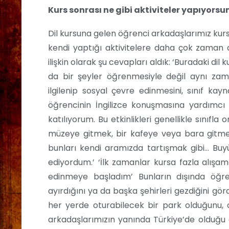
Kurs sonrası ne gibi aktiviteler yapıyorsu
Dil kursuna gelen öğrenci arkadaşlarımız kurs 
kendi yaptığı aktivitelere daha çok zaman 
ilişkin olarak şu cevapları aldık: ‘Buradaki dil
da bir şeyler öğrenmesiyle değil aynı zama
ilgilenip sosyal çevre edinmesini, sınıf k
öğrencinin İngilizce konuşmasına yardımcı ol
katılıyorum. Bu etkinlikleri genellikle sınıfla
müzeye gitmek, bir kafeye veya bara gitme
bunları kendi aramızda tartışmak gibi… Buyü
ediyordum.’ ‘İlk zamanlar kursa fazla alışa
edinmeye başladım’ Bunların dışında öğre
ayırdığını ya da başka şehirleri gezdiğini görd
her yerde oturabilecek bir park olduğunu,
arkadaşlarımızın yanında Türkiye’de olduğu