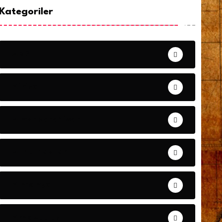
Kategoriler
ABD
Afrika
Afyonkarahisar
Alıntı Yazılar
Almanya
Arnavutluk