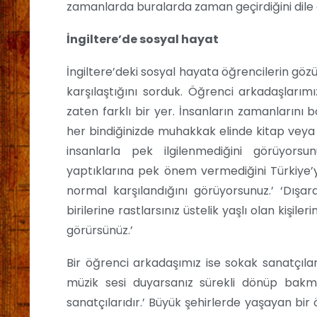
zamanlarda buralarda zaman geçirdiğini dile 
İngiltere’de sosyal hayat
İngiltere’deki sosyal hayata öğrencilerin göz
karşılaştığını sorduk. Öğrenci arkadaşlarımı
zaten farklı bir yer. İnsanların zamanların
her bindiğinizde muhakkak elinde kitap veya gaz
insanlarla pek ilgilenmediğini görüyorsu
yaptıklarına pek önem vermediğini Türkiye
normal karşılandığını görüyorsunuz.’ ‘Dı
birilerine rastlarsınız üstelik yaşlı olan kişil
görürsünüz.’
Bir öğrenci arkadaşımız ise sokak sanatçıları
müzik sesi duyarsanız sürekli dönüp bak
sanatçılarıdır.’ Büyük şehirlerde yaşayan bir 