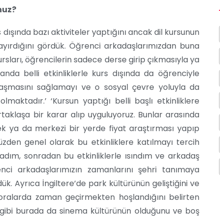
nuz?
dışında bazı aktiviteler yaptığını ancak dil kursunun
ayırdığını gördük. Öğrenci arkadaşlarımızdan buna
 kursları, öğrencilerin sadece derse girip çıkmasıyla ya
nda belli etkinliklerle kurs dışında da öğrenciyle
aynaşmasını sağlamayı ve o sosyal çevre yoluyla da
maktadır.’ ‘Kursun yaptığı belli başlı etkinliklere
 ortaklaşa bir karar alıp uyguluyoruz. Bunlar arasında
k ya da merkezi bir yerde fiyat araştırması yapıp
zden genel olarak bu etkinliklere katılmayı tercih
madım, sonradan bu etkinliklerle ısındım ve arkadaş
nci arkadaşlarımızın zamanlarını şehri tanımaya
ük. Ayrıca İngiltere’de park kültürünün geliştiğini ve
 oralarda zaman geçirmekten hoşlandığını belirten
 gibi burada da sinema kültürünün olduğunu ve boş