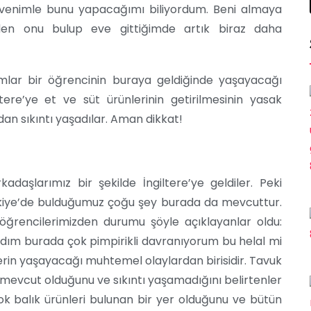
üvenimle bunu yapacağımı biliyordum. Beni almaya
eden onu bulup eve gittiğimde artık biraz daha
mlar bir öğrencinin buraya geldiğinde yaşayacağı
ere’ye et ve süt ürünlerinin getirilmesinin yasak
an sıkıntı yaşadılar. Aman dikkat!
daşlarımız bir şekilde İngiltere’ye geldiler. Peki
ürkiye’de bulduğumuz çoğu şey burada da mevcuttur.
 öğrencilerimizden durumu şöyle açıklayanlar oldu:
zdım burada çok pimpirikli davranıyorum bu helal mi
rin yaşayacağı muhtemel olaylardan birisidir. Tavuk
in mevcut olduğunu ve sıkıntı yaşamadığını belirtenler
ok balık ürünleri bulunan bir yer olduğunu ve bütün