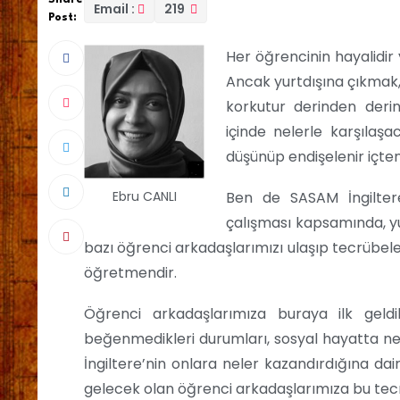
Email :
219
Post:
Her öğrencinin hayalidir
Ancak yurtdışına çıkmak,
korkutur derinden derin
içinde nelerle karşılaşa
düşünüp endişelenir içten
Ebru CANLI
Ben de SASAM İngilter
çalışması kapsamında, yu
bazı öğrenci arkadaşlarımızı ulaşıp tecrübeleri
öğretmendir.
Öğrenci arkadaşlarımıza buraya ilk geldikl
beğenmedikleri durumları, sosyal hayatta nele
İngiltere’nin onlara neler kazandırdığına da
gelecek olan öğrenci arkadaşlarımıza bu tecr