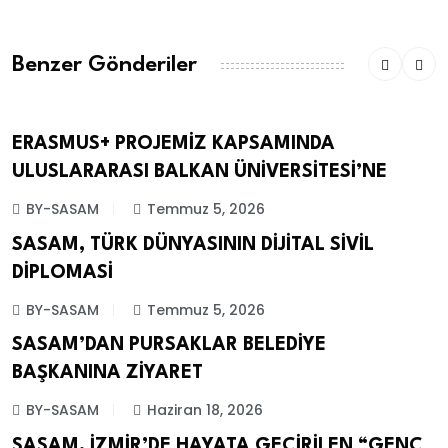
Benzer Gönderiler
ERASMUS+ PROJEMİZ KAPSAMINDA
ERASMUS+
ULUSLARARASI BALKAN ÜNİVERSİTESİ’NE
BY-SASAM
Temmuz 5, 2026
SASAM, TÜRK DÜNYASININ DİJİTAL SİVİL
ETKINLIKLER
DİPLOMASİ
BY-SASAM
Temmuz 5, 2026
SASAM’DAN PURSAKLAR BELEDİYE
ETKINLIKLER
BAŞKANINA ZİYARET
BY-SASAM
Haziran 18, 2026
SASAM, İZMİR’DE HAYATA GEÇİRİLEN “GENÇ