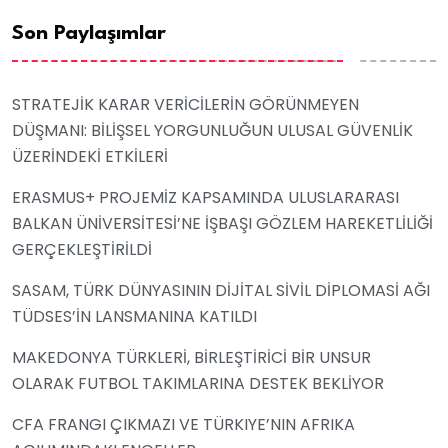
Son Paylaşımlar
STRATEJİK KARAR VERİCİLERİN GÖRÜNMEYEN
DÜŞMANI: BİLİŞSEL YORGUNLUĞUN ULUSAL GÜVENLİK
ÜZERİNDEKİ ETKİLERİ
ERASMUS+ PROJEMİZ KAPSAMINDA ULUSLARARASI
BALKAN ÜNİVERSİTESİ’NE İŞBAŞI GÖZLEM HAREKETLİLİĞİ
GERÇEKLEŞTİRİLDİ
SASAM, TÜRK DÜNYASININ DİJİTAL SİVİL DİPLOMASİ AĞI
TÜDSES’İN LANSMANINA KATILDI
MAKEDONYA TÜRKLERİ, BİRLEŞTİRİCİ BİR UNSUR
OLARAK FUTBOL TAKIMLARINA DESTEK BEKLİYOR
CFA FRANGI ÇIKMAZI VE TÜRKIYE’NIN AFRIKA