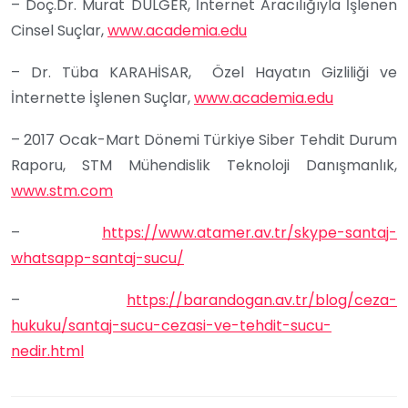
– Doç.Dr. Murat DÜLGER, İnternet Aracılığıyla İşlenen
Cinsel Suçlar,
www.academia.edu
– Dr. Tüba KARAHİSAR, Özel Hayatın Gizliliği ve
İnternette İşlenen Suçlar,
www.academia.edu
– 2017 Ocak-Mart Dönemi Türkiye Siber Tehdit Durum
Raporu, STM Mühendislik Teknoloji Danışmanlık,
www.stm.com
–
https://www.atamer.av.tr/skype-santaj-
whatsapp-santaj-sucu/
–
https://barandogan.av.tr/blog/ceza-
hukuku/santaj-sucu-cezasi-ve-tehdit-sucu-
nedir.html