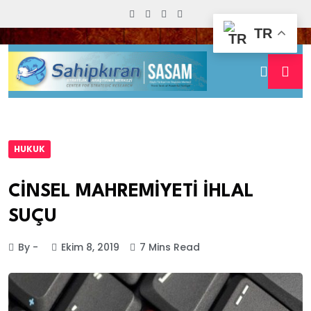
TR
HUKUK
CİNSEL MAHREMİYETİ İHLAL
SUÇU
By -
Ekim 8, 2019
7 Mins Read