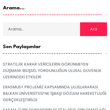
Arama...
Ara
Son Paylaşımlar
STRATEJİK KARAR VERİCİLERİN GÖRÜNMEYEN
DÜŞMANI: BİLİŞSEL YORGUNLUĞUN ULUSAL GÜVENLİK
ÜZERİNDEKİ ETKİLERİ
ERASMUS+ PROJEMİZ KAPSAMINDA ULUSLARARASI
BALKAN ÜNİVERSİTESİ’NE İŞBAŞI GÖZLEM HAREKETLİLİĞİ
GERÇEKLEŞTİRİLDİ
SASAM, TÜRK DÜNYASININ DİJİTAL SİVİL DİPLOMASİ AĞI